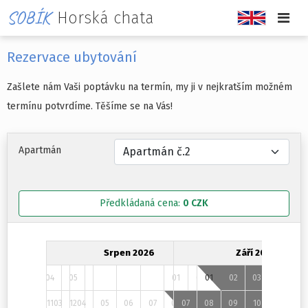
SOBÍK
Horská chata
Rezervace ubytování
Zašlete nám Vaši poptávku na termín, my ji v nejkratším možném
termínu potvrdíme. Těšíme se na Vás!
Apartmán
Předkládaná cena:
0
CZK
ec 2026
Srpen 2026
Září 2026
02
03
04
05
01
02
01
02
03
04
05
09
10
11
03
12
04
05
06
07
08
07
09
08
09
10
11
12